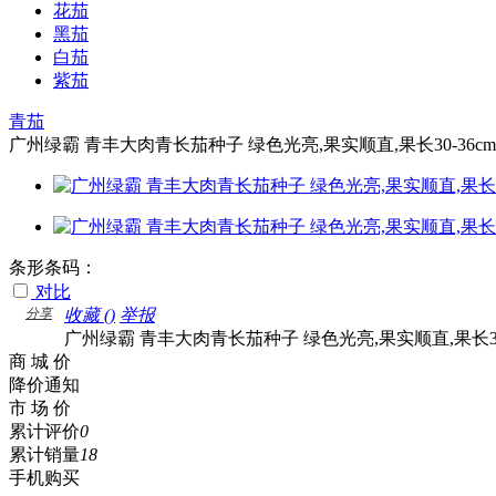
花茄
黑茄
白茄
紫茄
青茄
广州绿霸 青丰大肉青长茄种子 绿色光亮,果实顺直,果长30-36cm 
条形条码：
对比
分享
收藏 (
)
举报
广州绿霸 青丰大肉青长茄种子 绿色光亮,果实顺直,果长30-3
商 城 价
降价通知
市 场 价
累计评价
0
累计销量
18
手机购买