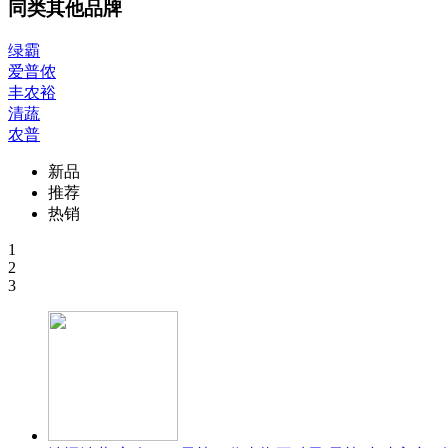
同类其他品牌
绿霸
爱普侬
丰农裕
清蔬
农普
新品
推荐
热销
1
2
3