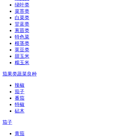
绿叶类
菜苔类
白菜类
甘蓝类
葱苗类
特色菜
根茎类
荚豆类
甜玉米
糯玉米
茄果类蔬菜良种
辣椒
茄子
番茄
特椒
砧木
茄子
青茄