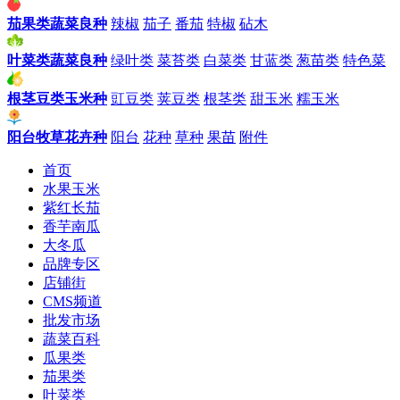
茄果类蔬菜良种
辣椒
茄子
番茄
特椒
砧木
叶菜类蔬菜良种
绿叶类
菜苔类
白菜类
甘蓝类
葱苗类
特色菜
根茎豆类玉米种
豇豆类
荚豆类
根茎类
甜玉米
糯玉米
阳台牧草花卉种
阳台
花种
草种
果苗
附件
首页
水果玉米
紫红长茄
香芋南瓜
大冬瓜
品牌专区
店铺街
CMS频道
批发市场
蔬菜百科
瓜果类
茄果类
叶菜类