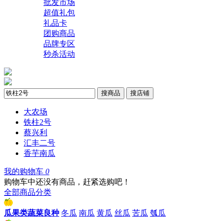
批发市场
超值礼包
礼品卡
团购商品
品牌专区
秒杀活动
搜商品
搜店铺
大农场
铁柱2号
蔡兴利
汇丰二号
香芋南瓜
我的购物车
0
购物车中还没有商品，赶紧选购吧！
全部商品分类
瓜果类蔬菜良种
冬瓜
南瓜
黄瓜
丝瓜
苦瓜
瓠瓜