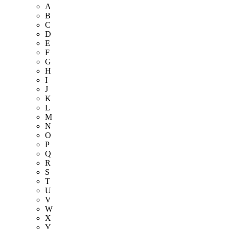
A
B
C
D
E
F
G
H
I
J
K
L
M
N
O
P
Q
R
S
T
U
V
W
X
Y