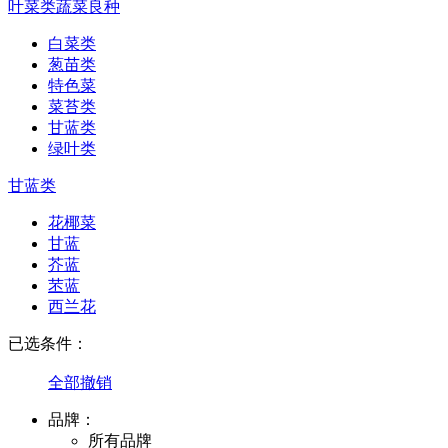
叶菜类蔬菜良种
白菜类
葱苗类
特色菜
菜苔类
甘蓝类
绿叶类
甘蓝类
花椰菜
甘蓝
芥蓝
苤蓝
西兰花
已选条件：
全部撤销
品牌：
所有品牌