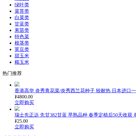
绿叶类
菜苔类
白菜类
甘蓝类
葱苗类
特色菜
根茎类
荚豆类
甜玉米
糯玉米
热门推荐
香港高华 炎秀青花菜/炎秀西兰花种子 较耐热 日本进口一代
¥
4800.00
立即购买
瑞士先正达 先甘382甘蓝 早熟品种 春季定植后50天收获 单球
¥
25.00
立即购买