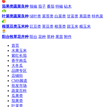
茄果类蔬菜良种
辣椒
茄子
番茄
特椒
砧木
叶菜类蔬菜良种
绿叶类
菜苔类
白菜类
甘蓝类
葱苗类
特色菜
根茎豆类玉米种
豇豆类
荚豆类
根茎类
甜玉米
糯玉米
阳台牧草花卉种
阳台
花种
草种
果苗
附件
首页
水果玉米
紫红长茄
香芋南瓜
大冬瓜
品牌专区
店铺街
CMS频道
批发市场
蔬菜百科
瓜果类
茄果类
叶菜类