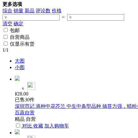
更多选项
综合
销量
新品
评论数
价格
~
清空
确定
包邮
自营商品
仅显示有货
1
/1
大图
小图
¥
28.00
已售
30
件
深圳范记 港种中花芥兰 中生中条型品种 抽苔力强，蜡粉少
百蔬自营
精品
自营
对比
收藏
加入购物车