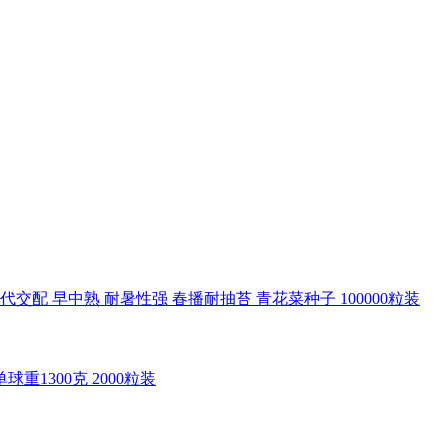
交配 早中熟 耐暑性强 春播耐抽苔 青花菜种子 100000粒装
重1300克 2000粒装