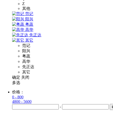
Z
其他
范记
阳兴
粤蔬
高华
先正达
其它
范记
阳兴
粤蔬
高华
先正达
其它
确定
关闭
多选
价格：
0 - 800
4800 - 5600
-