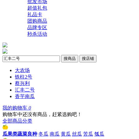
批发市场
超值礼包
礼品卡
团购商品
品牌专区
秒杀活动
搜商品
搜店铺
大农场
铁柱2号
蔡兴利
汇丰二号
香芋南瓜
我的购物车
0
购物车中还没有商品，赶紧选购吧！
全部商品分类
瓜果类蔬菜良种
冬瓜
南瓜
黄瓜
丝瓜
苦瓜
瓠瓜