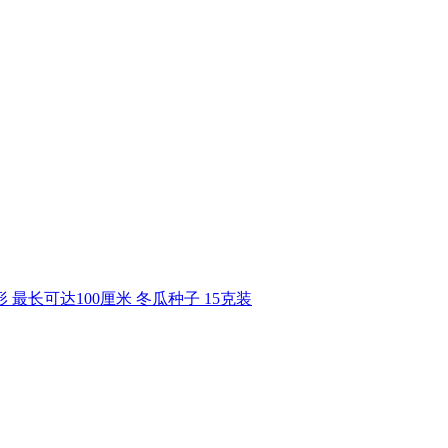
最长可达100厘米 冬瓜种子 15克装