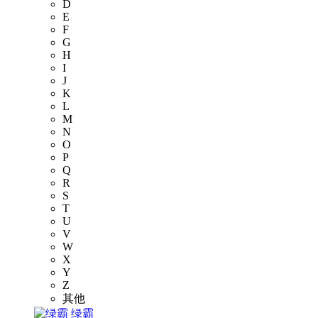
D
E
F
G
H
I
J
K
L
M
N
O
P
Q
R
S
T
U
V
W
X
Y
Z
其他
绿霸