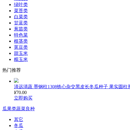
绿叶类
菜苔类
白菜类
甘蓝类
葱苗类
特色菜
根茎类
荚豆类
甜玉米
糯玉米
热门推荐
清远清蔬 墨钢柱1308铁心杂交黑皮长冬瓜种子 果实圆柱形 
¥
70.00
立即购买
瓜果类蔬菜良种
其它
冬瓜