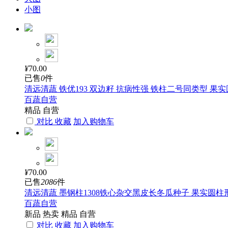
小图
¥
70.00
已售
0
件
清远清蔬 铁优193 双边籽 抗病性强 铁柱二号同类型 果
百蔬自营
精品
自营
对比
收藏
加入购物车
¥
70.00
已售
2086
件
清远清蔬 墨钢柱1308铁心杂交黑皮长冬瓜种子 果实圆柱形 
百蔬自营
新品
热卖
精品
自营
对比
收藏
加入购物车