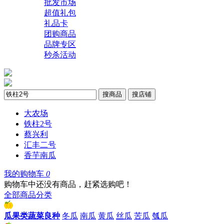
批发市场
超值礼包
礼品卡
团购商品
品牌专区
秒杀活动
搜商品
搜店铺
大农场
铁柱2号
蔡兴利
汇丰二号
香芋南瓜
我的购物车
0
购物车中还没有商品，赶紧选购吧！
全部商品分类
瓜果类蔬菜良种
冬瓜
南瓜
黄瓜
丝瓜
苦瓜
瓠瓜