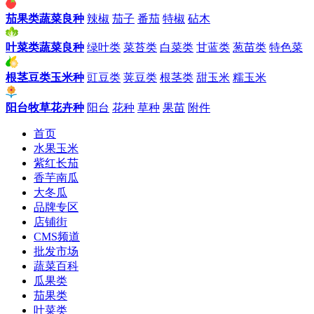
茄果类蔬菜良种
辣椒
茄子
番茄
特椒
砧木
叶菜类蔬菜良种
绿叶类
菜苔类
白菜类
甘蓝类
葱苗类
特色菜
根茎豆类玉米种
豇豆类
荚豆类
根茎类
甜玉米
糯玉米
阳台牧草花卉种
阳台
花种
草种
果苗
附件
首页
水果玉米
紫红长茄
香芋南瓜
大冬瓜
品牌专区
店铺街
CMS频道
批发市场
蔬菜百科
瓜果类
茄果类
叶菜类