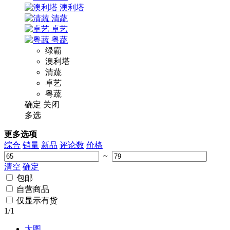
澳利塔
清蔬
卓艺
粤蔬
绿霸
澳利塔
清蔬
卓艺
粤蔬
确定
关闭
多选
更多选项
综合
销量
新品
评论数
价格
~
清空
确定
包邮
自营商品
仅显示有货
1
/1
大图