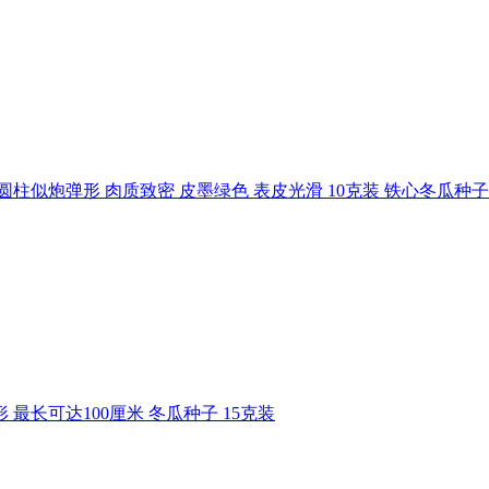
实圆柱似炮弹形 肉质致密 皮墨绿色 表皮光滑 10克装 铁心冬瓜种子
最长可达100厘米 冬瓜种子 15克装